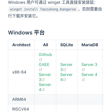
Windows 用户可通过 winget 工具直接安装袋鼠：
，否则需要自
winget install Taozuhong.Kangaroo
行下载并安装它。
Windows 平台
Architect
All
SQLite
MariaDB
M
Github
(opens new window)
GitEE
Server
Server 3
Se
(opens new window)
(opens new window)
(opens new w
3
3
x86-64
Server
Server
Server 4
Se
(opens new window)
(opens new window)
(opens new w
3
4
4
Server
(opens new window)
4
ARM64
RISCV64