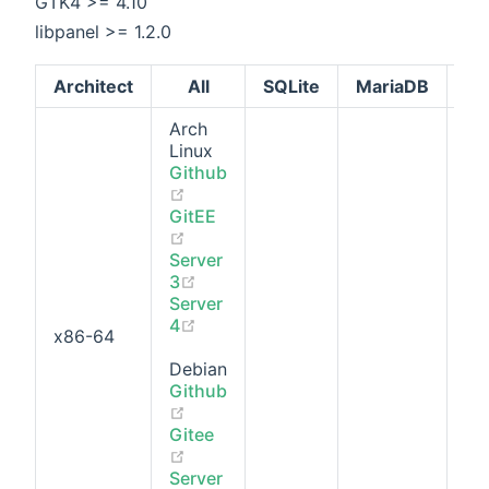
GTK4 >= 4.10
libpanel >= 1.2.0
Architect
All
SQLite
MariaDB
M
Arch
Linux
Github
(opens new window)
GitEE
(opens new window)
Server
(opens new window)
3
Server
(opens new window)
4
x86-64
Debian
Github
(opens new window)
Gitee
(opens new window)
Server