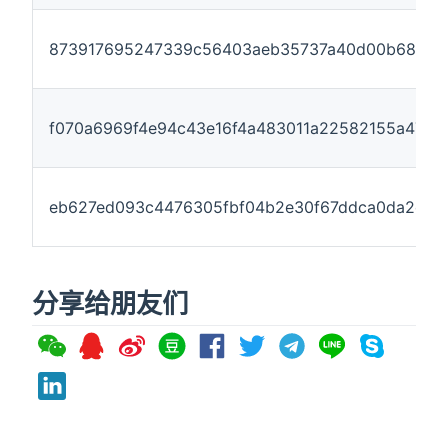
873917695247339c56403aeb35737a40d00b68c456
f070a6969f4e94c43e16f4a483011a22582155a4782
eb627ed093c4476305fbf04b2e30f67ddca0da2efe
分享给朋友们