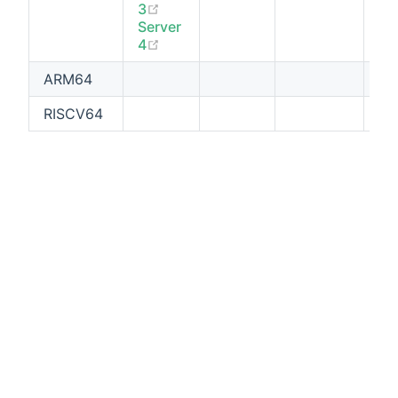
(opens new window)
3
Server
(opens new window)
4
ARM64
RISCV64