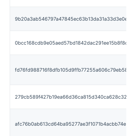
9b20a3ab546797a47845ec63b13da31a33d3e0e700c
0bcc168cdb9e05aed57bd1842dac291ee15b8f8c65
fd76fd988716f8dfb105d9ffb77255a606c79eb58a
279cb589f427b19ea66d36ca815d340ca628c32cad
afc76b0ab613cd64ba95277ae3f1071b4acbb74e081