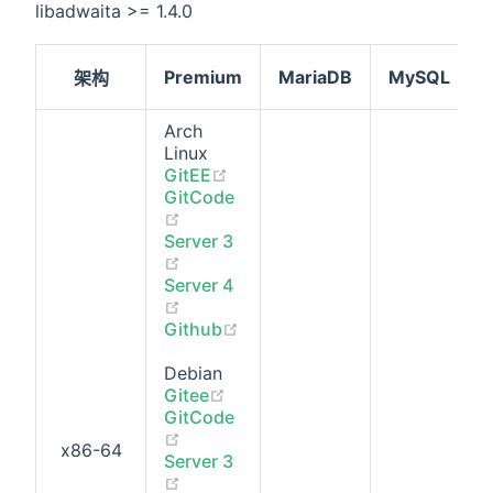
libadwaita >= 1.4.0
Premium
MariaDB
MySQL
架构
Arch
Linux
(opens new window)
GitEE
GitCode
(opens new window)
Server 3
(opens new window)
Server 4
(opens new window)
(opens new window)
Github
Debian
(opens new window)
Gitee
GitCode
(opens new window)
x86-64
Server 3
(opens new window)