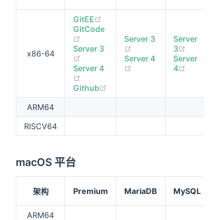
(opens new window)
GitEE
GitCode
(opens new window)
Server 3
Server
(opens new window)
(opens 
Server 3
3
x86-64
(opens new window)
Server 4
Server
(opens new window)
(opens 
Server 4
4
(opens new window)
(opens new window)
Github
ARM64
RISCV64
macOS 平台
Premium
MariaDB
MySQL
架构
ARM64